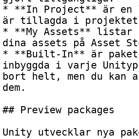
* **In Project** är en 
är tillagda i projektet.
* **My Assets** listar 
dina assets på Asset Sto
* **Built-In** är paket
inbyggda i varje Unityp
bort helt, men du kan a
dem.

## Preview packages

Unity utvecklar nya pak