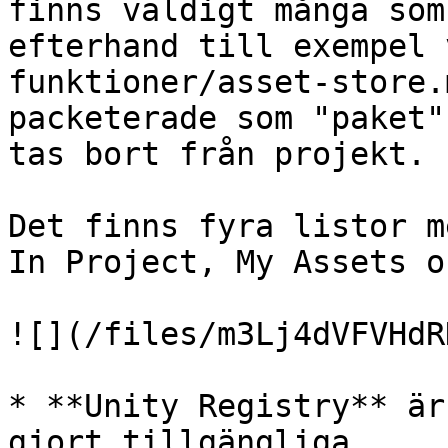
finns väldigt många som
efterhand till exempel 
funktioner/asset-store.
packeterade som "paket"
tas bort från projekt.

Det finns fyra listor m
In Project, My Assets o
![](/files/m3Lj4dVFVHdR
* **Unity Registry** är
gjort tillgängliga.
