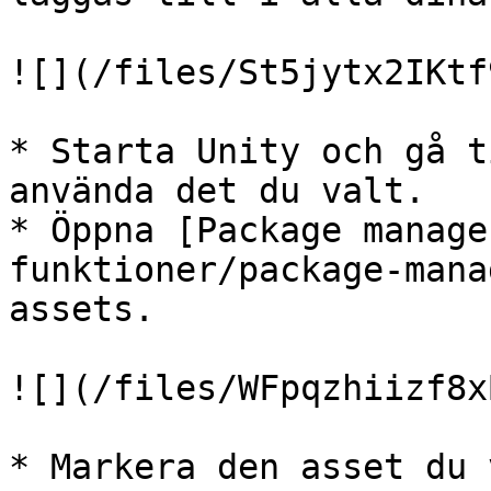
![](/files/St5jytx2IKtf
* Starta Unity och gå t
använda det du valt.

* Öppna [Package manage
funktioner/package-mana
assets.

![](/files/WFpqzhiizf8x
* Markera den asset du 