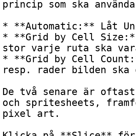
princip som ska använda
* **Automatic:** Låt Un
* **Grid by Cell Size:*
stor varje ruta ska vara
* **Grid by Cell Count:
resp. rader bilden ska 
De två senare är oftast
och spritesheets, framf
pixel art.

Klicka på **Slice** för