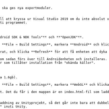
 ska ges nya exportmoduler.

ll att kryssa ur Visual Studio 2019 om du inte absolut v
ti programmet.

droid SDK & NDK Tools"** och **"OpenJDK"**.

 **File → Build Settings**, markera **Android** och klic
rat, och klicka **Refresh** för att få enheten att dyka 
om sedan förs över till Androidenheten och installeras. 
r som tillåter installation från "okända källor".

a 1.6gb).

 **File → Build Settings**, markera **WebGL** och klicka
t. Det du får i den mappen är en index.html-fil som ladd
addning av Unityprojekt, så det går inte bara att dubbel
" inuti Unity.
