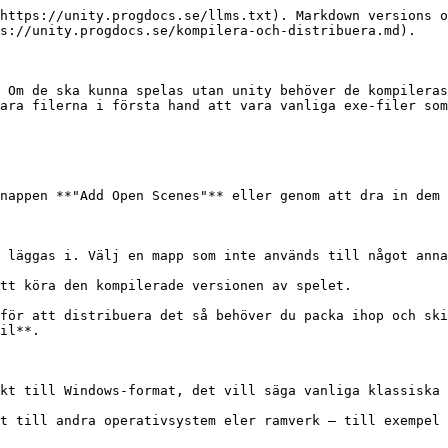
https://unity.progdocs.se/llms.txt). Markdown versions o
s://unity.progdocs.se/kompilera-och-distribuera.md).

 Om de ska kunna spelas utan unity behöver de kompileras
ara filerna i första hand att vara vanliga exe-filer som
nappen **"Add Open Scenes"** eller genom att dra in dem 
 läggas i. Välj en mapp som inte används till något anna
tt köra den kompilerade versionen av spelet.

för att distribuera det så behöver du packa ihop och ski
il**.

kt till Windows-format, det vill säga vanliga klassiska 
t till andra operativsystem eler ramverk – till exempel 