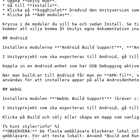
* Öppna **Unity Hub**.

* Gå till **Installs**.

* Klicka på **kugghjulet** bredvid den Unityversion som
* Klicka på **Add modules**.

Kryssa i de moduler du vill ha och sedan Install. Se ti
kommer att vilja komma åt Unitys egna dokumentation inu
## Android

Installera modulerna **"Android Build Support"**, **"An
I Unityprojekt som ska exporteras till Android, gå till
Koppla in en Android-enhet som har USB Debugging aktive
När man build:ar till Android får man en **APK-fil**, s
användas för att installera appar på alla Androidenhete
## WebGL

Installera modulen **"WebGL Build Support"** (kräver c:
I Unityprojekt som ska exporteras till Android, gå till
Klicka på Build och välj eller skapa en mapp som vanlig
{% hint style="info" %}

**OBSERVERA:** De flesta webbläsare blockerar lokal inl
webbläsare. För att testa lokalt: Använd "Build and Run