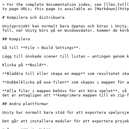
> For the complete documentation index, see [llms.txt](
to page URLs; this page is available as [Markdown](http
# Kompilera och distribuera

Unityprojekt kan normalt bara öppnas och köras i Unity.
fall, när Unity körs på en Windowsdator, kommer de körb
## Kompilera

Gå till **File → Build Settings**.

Lägg till önskade scener till listan – antingen genom k
Klicka på **Build**.

**Bläddra till eller skapa en mapp** som resultatet ska
**Dubbelklicka på exe-filen** som skapas i mappen för a
**Alla filer i mappen behövs för att köra spelet**, så 
det är antagligen att **komprimera mappen till en zip-f
## Andra plattformar

Unity har normalt bara stöd för att exportera spelproje
Det går att installera moduler för att exportera projek